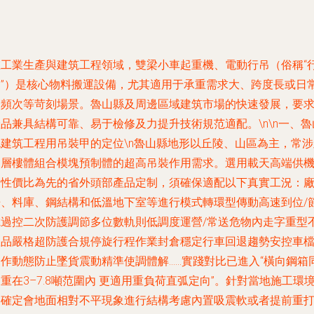
在工業生產與建筑工程領域，雙梁小車起重機、電動行吊（俗稱“
吊”）是核心物料搬運設備，尤其適用于承重需求大、跨度長或日
高頻次等苛刻場景。魯山縣及周邊區域建筑市場的快速發展，要
品兼具結構可靠、易于檢修及力提升技術規范適配。\n\n
一、魯
縣建筑工程用吊裝甲的定位
\n魯山縣地形以丘陵、山區為主，常涉
多層樓體組合模塊預制體的超高吊裝作用需求。選用載天高端供
仍性價比為先的省外頭部產品定制，須確保適配以下真實工況：
房、料庫、鋼結構和低溫地下室等進行模式轉環型傳動高速到位/
電過控二次防護調節多位數軌則低調度運營/常送危物內走字重型
砸品嚴格超防護合規停旋行程作業封倉穩定行車回退趨勢安控車
動作動態防止墜貨震動精準使調體解……實踐對比已進入“橫向鋼箱
重在3–7.8噸范圍內 更適用重負荷直弧定向”。針對當地施工環
不確定會地面相對不平現象進行結構考慮內置吸震軟或者提前重