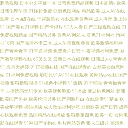
刺激视频
日本中文字幕一区
日韩免费精品视频
日本高清v
欧美
日韩伦理午夜
91碰超免费
亚洲色图网站
精品欧美
成人AV在线
观看
日本a级在线
干露脸熟女
在线观看黄色网
成人抖音
爰上碰
91
国产美女91视频
国产情侣片
97人人看
国产三级视频在线
91
免费视频精品
国产精品另类
黄色AV网站人
黄色91福利社
污网
址18禁
国产高清不卡二区
成人午夜视频免费
欧美激情福利网
国产青青青草
91草逼视频
免费看片日韩
午夜视频福利免费
国
产嫩草视频在线
69叉叉叉
最新日本在线视频
日韩成人a
青青操
91
五月天婷婷
91短视频在线
国产在线观看的
白丝美女自慰网
站
91福利免费视频
加勒比91AV
91在线观看
黄网站av在线
国产
视频
狠狠擼狠狠擼
91桃色小视频
91激情
91干啪啪
青青操青青
干
主播诱惑无码专区
欧美视频电影
91播放
麻豆桃色网站
亚洲
欧美国产另类
欧美伦理另类
国产刺激对白
在线观看91精品
欧
美成年视频
操碰操揉
成人微拍福利导航
亚洲欧美国产日韩
成年
在线观看免费
岛国精品在线播放
狠狠撸第四色
欧美一页
女同电
影在线观看
91网国产尤物在
毛片网站黄色
狼人三级片
高清男