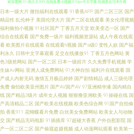
日本一级大片
微拍福利在线观看
91香蕉APP
国产二区三区
国产
91堂天 日韩在线97 国产福利一区二区在线 91美女自慰 青娱乐福利导航 丝
精品性
乱伦种子
美国伦理大片
国产二区在线观看
美女伦理视频
袜深爱网 91r热久久999 在线免费小视频 91Nav中文字幕 性感美女日本午夜
福利偷拍小视频
91社区国产
丁香五月天堂
欧美变态一区
国产
综合在线观看
国产免费一级片
福利视频资源站
成人午夜在线观
视频 香蕉伊思人在线12 老司机大香蕉 91国精产 国产精品自拍网 在线成人影
看
欧美图片在线观看
在线观看h视频
国产a级0
变性人妖
国产福
利永久
日韩中文字幕观看
足交在线播放91
丁香五月色网站
黄
音先锋av 东京热男人的天堂09 91白虎网站在线观看 高清无码动漫18 人妻人
色3级抢网站
国产一区二区
日本一级婬片
久久免费手机视频
学
生妹Av网站
亚洲人成免费网站
91大神自拍
福利片在线观看
国
人操 91丝袜视频网站 91探花免费看 狼窝色91 微拍福利97超 探花电影免费
产成人内射无码
激情五月极品婷婷
国产剧情精品
成人三级伦理
免费
偷怕欧美亚州图片
国产AV国产AV
97亚洲精华液
国内精自
观看 色色综合网免费观看 欧洲人人摸 日韩麻豆欧美 97人人澡 丝袜深爱网
线
国产精品3级片
成年女人视频
狠狠撸亚洲欧美
91操碰在线
国
91超碰在线免费 国产95在线 欧美成人 91vv福利社区 岛国精品在线 日韩熟
产高清精品二区
国产欧美在线视频
欧美色综合网
91国产自拍偷
拍
香蕉911
花蝴蝶看片免费
白丝美女免费网站
欧美女人与动物
女第一页 91肏逼 肏屄cj 成人ss网站 青青草无码 宅福利91视频 av首页在线
交
国产精品无码电影
91插插库
97超碰大香蕉
户外自慰影院
国
产一区二区二区
国产偷窥盗摄视频
成人动漫网站观看
欧美第一
日本不卡毛片五 91N视频网站 wwwAV网址 久久狠狠狠狠狠狠 亚洲AV色1 91