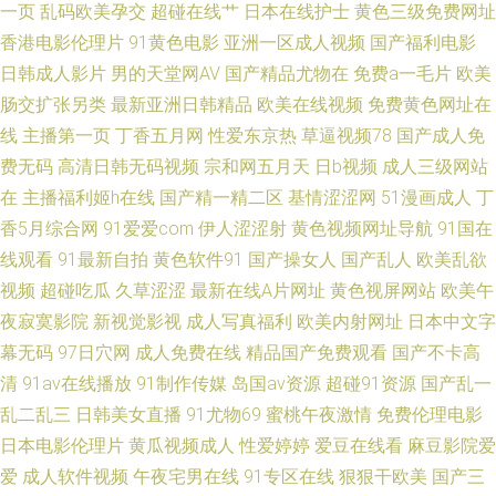
第一福利av导航 91黄色变态视频 日本成人一区免费观看 国产成人日韩 91抖
一页
乱码欧美孕交
超碰在线艹
日本在线护士
黄色三级免费网址
香港电影伦理片
91黄色电影
亚洲一区成人视频
国产福利电影
音18网页17 青草社区久久 操91网 五月天婷婷社区 国产第一页在线观看 超
日韩成人影片
男的天堂网AV
国产精品尤物在
免费a一毛片
欧美
肠交扩张另类
最新亚洲日韩精品
欧美在线视频
免费黄色网址在
碰91人人草 91工厂露脸熟女 麻豆精品在线不卡 岛国在线123区 91npron网
线
主播第一页
丁香五月网
性爱东京热
草逼视频78
国产成人免
费无码
高清日韩无码视频
宗和网五月天
日b视频
成人三级网站
站 天堂av东方 国产午夜久久 在线午夜欧美福利 午夜AV福利在线导航 麻豆羞
在
主播福利姬h在线
国产精一精二区
基情涩涩网
51漫画成人
丁
羞答答 91人妻黑丝观看 亚洲色情影视在线观看 国产日韩亚洲另类 91激情91
香5月综合网
91爱爱com
伊人涩涩射
黄色视频网址导航
91国在
线观看
91最新自拍
黄色软件91
国产操女人
国产乱人
欧美乱欲
激情 欧美性爱zo 超碰人人91网 日韩AV原创 91精品国产99久久 久久国产久
视频
超碰吃瓜
久草涩涩
最新在线A片网址
黄色视屏网站
欧美午
夜寂寞影院
新视觉影视
成人写真福利
欧美内射网址
日本中文字
影音先锋资源站婷婷 91国产黑丝在线 亚洲精品国产区 亚洲人在线网站 午夜
幕无码
97日穴网
成人免费在线
精品国产免费观看
国产不卡高
清
91av在线播放
91制作传媒
岛国av资源
超碰91资源
国产乱一
在线观看视频19 91黄址 97超碰久草 福利国产熟女 精东影视导航 极品黑丝
乱二乱三
日韩美女直播
91尤物69
蜜桃午夜激情
免费伦理电影
日本电影伦理片
黄瓜视频成人
性爱婷婷
爱豆在线看
麻豆影院爱
啪啪免费观看 黄色三级免费
爱
成人软件视频
午夜宅男在线
91专区在线
狠狠干欧美
国产三