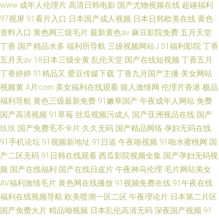
www
成年人伦理片
高清日韩电影
国产尤物视频在线
超碰福利
97视屏
91看片入口
日本国产成人视频
日本日韩欧美在线
黄色
资料入口
黄色网三级毛片
最新黄色av
麻豆影院免费
五月天堂
丁香
国产精品水多
福利所导航
三级视频网站J
51福利影院
丁香
五月天av
18日本三级全黄
乱伦天堂
国产在线短视频
丁香五月
丁香婷婷
91精品又
爱豆传媒下载
丁香九月国产主播
美女网站
视频黄
A片com
美女福利在线观看
狼人激情网
伦理片香港
极品
福利导航
黄色三级最新免费
91嫩草国产
午夜成年人网站
免费
国产高清视频
91草莓
丝瓜视频污成人
国产亚洲视品在线
国产
玖玖
国产免费毛不卡片
久久无码
国产精品网络
孕妇无码在线
91手机论坛
91视频新地址
91日逼
午夜啪视频
91啪水蜜桃网
国
产二区无码
91日韩在线观看
西瓜影院视频全集
国产孕妇无码视
频
国产在线福利
国产在线日皮片
午夜神马伦理
毛片网站美女
AV福利激情毛片
黄色网在线播放
91视频免费在线
91午夜在线
福利在线视频导航
欧美喷潮一区二区
午夜理论片
日本第二片区
国产免费大片
精品呦视频
日本乱伦高清无码
深夜国产视频
91