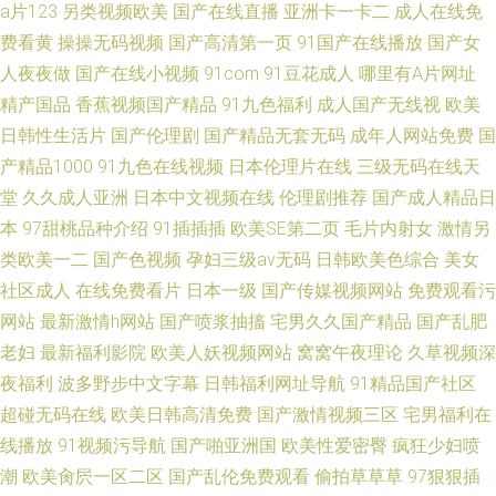
a片123
另类视频欧美
国产在线直播
亚洲卡一卡二
成人在线免
费看黄
操操无码视频
国产高清第一页
91国产在线播放
国产女
人夜夜做
国产在线小视频
91com
91豆花成人
哪里有A片网址
精产国品
香蕉视频国产精品
91九色福利
成人国产无线视
欧美
日韩性生活片
国产伦理剧
国产精品无套无码
成年人网站免费
国
产精品1000
91九色在线视频
日本伦理片在线
三级无码在线天
堂
久久成人亚洲
日本中文视频在线
伦理剧推荐
国产成人精品日
本
97甜桃品种介绍
91插插插
欧美SE第二页
毛片内射女
激情另
类欧美一二
国产色视频
孕妇三级av无码
日韩欧美色综合
美女
社区成人
在线免费看片
日本一级
国产传媒视频网站
免费观看污
网站
最新激情h网站
国产喷浆抽搐
宅男久久国产精品
国产乱肥
老妇
最新福利影院
欧美人妖视频网站
窝窝午夜理论
久草视频深
夜福利
波多野步中文字幕
日韩福利网址导航
91精品国产社区
超碰无码在线
欧美日韩高清免费
国产激情视频三区
宅男福利在
线播放
91视频污导航
国产啪亚洲国
欧美性爱密臀
疯狂少妇喷
潮
欧美肏屄一区二区
国产乱伦免费观看
偷拍草草草
97狠狠插