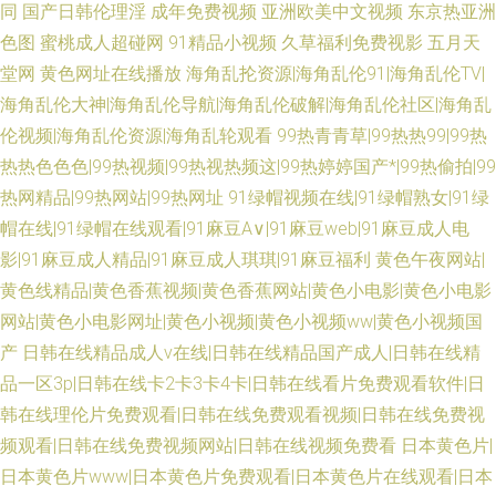
同
国产日韩伦理淫
成年免费视频
亚洲欧美中文视频
东京热亚洲
色图
蜜桃成人超碰网
91精品小视频
久草福利免费视影
五月天
堂网
黄色网址在线播放
海角乱抡资源|海角乱伦91|海角乱伦TV|
海角乱伦大神|海角乱伦导航|海角乱伦破解|海角乱伦社区|海角乱
伦视频|海角乱伦资源|海角乱轮观看
99热青青草|99热热99|99热
热热色色色|99热视频|99热视热频这|99热婷婷国产*|99热偷拍|99
热网精品|99热网站|99热网址
91绿帽视频在线|91绿帽熟女|91绿
帽在线|91绿帽在线观看|91麻豆A∨|91麻豆web|91麻豆成人电
影|91麻豆成人精品|91麻豆成人琪琪|91麻豆福利
黄色午夜网站|
黄色线精品|黄色香蕉视频|黄色香蕉网站|黄色小电影|黄色小电影
网站|黄色小电影网址|黄色小视频|黄色小视频ww|黄色小视频国
产
日韩在线精品成人v在线|日韩在线精品国产成人|日韩在线精
品一区3p|日韩在线卡2卡3卡4卡|日韩在线看片免费观看软件|日
韩在线理伦片免费观看|日韩在线免费观看视频|日韩在线免费视
频观看|日韩在线免费视频网站|日韩在线视频免费看
日本黄色片|
日本黄色片www|日本黄色片免费观看|日本黄色片在线观看|日本