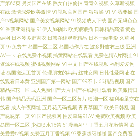
产第66页
另类国产在线
熟女自拍偷拍
青青久视频
久草新视频
在线
激情深爱欧美激情
91视频官网国产
狠狠操-91
91我要操
国
产ts视频网站
国产美女视频网站
91视频成人下载
国产无码色色
91香蕉亚洲精品
91伊人加勒比
欧美狠狠插
日韩精品高清
黄色
av网
日本波多野吉衣
日韩在线观看精品
日本一级电影
久草网
页
97免费艹
岛国一区二区
岛国动作片在
波多野吉衣三级
亚洲
AV一卡
在线免费小视频
搞黄网站在线观看
免费色情A片网扯
91
资源在线视频
蜜桃视频网站
91中文
国产在线视频
福利爱爱网
址
岛国搬运工首页
伦理朋友的妈妈
丝袜女同
日韩性爱网址
在
线观看日本黄
亚洲国产第一网站
国产99不卡
66精品视频
国产
精品探花一区
成人免费国产大片
国产在线网址观看
欧美激情日
韩
国产精品无码亚洲
国产一区二区黄片
喷潮一区
福利姬足交在
线看
成人午夜网址
五月花无码视频
青青草国产
欧美日韩乱
国
产屁屁第一页
91国产视频网
性爱草逼91AV
免费欧美视频
欧美
岛国一区二区
少妇喷水18禁
51漫画APP
丁香五月花激情网
欧
美爱爱tv视频
免费五月丁香视频
97香蕉超级碰碰
国产免费看二