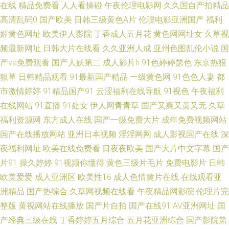
在线
精品免费看
人人看操碰
午夜伦理电影网
久久国自产拍精品
高清乱码0
国产欧美
日韩三级黄色A片
伦理电影亚洲国产
福利
女露脸视频 91性感在线 91性第一页下载 91人人妻人人干 91公司制作传媒
姬黄色网址
欧美伊人影院
丁香成人五月花
黄色网网址女
久草视
频最新网址
日韩大片在线看
久久亚洲人成
亚州色图乱伦小说
国
超碰四虎东方精品 豆奶视频导航 操b伦理电影在线视频 岛国精品在线 www
产va免费观看
国产人妖第二
成人影片h
91色婷婷瑟色
东京热狠
狠草
日韩精品观看
91最新国产精品
一级黄色网
91色色人妻
都
福利av 色中色网站 91影音资源 麻豆精品久久 91探花在线观看视频 日韩资源
市激情婷婷
91精品国产91
云涩福利在线导航
91视色
午夜福利
网址 国产性爱不卡在线观看 最新国产AVav 久久视品 91麻豆福利视频导航 久
在线网站
91直播
91处女
伊人网青青草
国产又爽又黄又无
久草
福利资源网
东方成人在线
国产一级免费大片
成年免费视频网站
久打炮视频网址 91蜜臀在线观看 日韩高清无码专区 国产91免费在线视频 91
国产在线播放网站
亚洲日本视频
淫淫网网
成人影视国产在线
深
夜福利网址
欧美在线免费看
日夜夜欧美
国产大片中文字幕
国产
涩情 日韩精品久久入口 国产ts网站在线观看 51视频黑料网站 国产专区传媒
片91
操久婷婷
91视频你懂得
黄色三级片毛片
免费电影片
日韩
欧美爱爱
成人亚洲区
欧美性16
成人色情黄片在线
在线观看亚
亚韩视频欧美亚视频 影音先锋俺去也网 91网站视频播放 51视频 人人干人人
洲精品
国产热综合
久草网视频在线看
午夜精品网影院
伦理片完
妻av 国产一线与二线的电影 51伪娘黑料网 狠狠日综合网 91草草 久久级强奸
整版
黄视网站在线播放
国产片自拍
国产在线91
AV亚洲网址
国
产经典三级在线
丁香婷婷五月综合
五月花亚洲综合
国产影院第