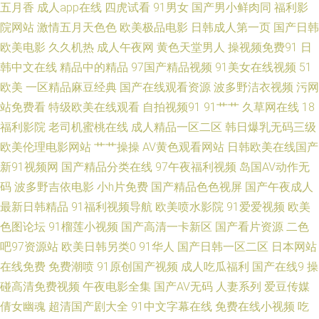
五月香
成人app在线
四虎试看
91男女
国产男小鲜肉同
福利影
院网站
激情五月天色色
欧美极品电影
日韩成人第一页
国产日韩
大香蕉国产 91永久免费网页视频入口 99大香蕉 91熟女露脸专区 91电影院
欧美电影
久久机热
成人午夜网
黄色天堂男人
操视频免费91
日
韩中文在线
精品中的精品
97国产精品视频
91美女在线视频
51
女人的天堂 一本道色站导航 91传媒抖音 91愛愛 91韩国伊人五码 91高清免
欧美
一区精品麻豆经典
国产在线观看资源
波多野洁衣视频
污网
费观 欧美激情综合素质 日本精品十二区 欧美久久 久草福利视频观看 九九热
站免费看
特级欧美在线观看
自拍视频91
91艹艹
久草网在线
18
福利影院
老司机蜜桃在线
成人精品一区二区
韩日爆乳无码三级
久久精品 麻豆福利视频 男人天堂色色网 日韩黄页网站 蜜桃视频免费观看 老
欧美伦理电影网站
艹艹操操
AV黄色观看网站
日韩欧美在线国产
新91视频网
国产精品分类在线
97午夜福利视频
岛国AV动作无
湿机福利院 国产永久线路 国产精品一二区 操女人的逼8p 91天美mV av柠檬
码
波多野吉依电影
小h片免费
国产精品色色视屏
国产午夜成人
最新日韩精品
91福利视频导航
欧美喷水影院
91爱爱视频
欧美
福利导航 99精品久久婷婷_ 91在线永久免费观看网站 91性情网站 91视频在
色图论坛
91榴莲小视频
国产高清一卡新区
国产看片资源
二色
吧97资源站
欧美日韩另类0
91华人
国产日韩一区二区
日本网站
线观看最新 91工厂在线视频 综合av在线 午夜剧院 亚洲精品无码护士一区
在线免费
免费潮喷
91原创国产视频
成人吃瓜福利
国产在线9
操
91N熟女 91成人免费电影院 91pron在线 香蕉在线 日韩欧美天堂网 精品热久
碰高清免费视频
午夜电影全集
国产AV无码
人妻系列
爱豆传媒
倩女幽魂
超清国产剧大全
91中文字幕在线
免费在线小视频
吃
久 天美精东伦理 91幼儿黄色 91美女被操 久久一区丝袜 91福利资源导航 色