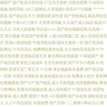
级国产
国产欧美日韩在线
97五月天婷婷
日韩在线网
91福利社
视频
福利导航
A片三级网站
久草视频8
香蕉APP污视频
艹艹艹
插逼
国产精品五月天
狠狠操欧美性爱
国产绝色精品
精品孕妇无
码视频
午夜A片三级片
天美果冻传媒
久久国产成人精品
精品93
久久久
日本人妖射精
学生妹avav
国产熟女视频在线
乱伦第一
页
韩日视频
高清国产剧观看
人妻少妇视频二区
成人无码高清毛
片
亚洲av激情电影
午夜导航在线
国内主播第一页
国产高清电
影网址
91社区论坛
免费网站黄色在线
久久偷拍高清亚洲
91午
夜在线免费
亚洲精品第五页
麻豆网站在线观看
91精选国产
国
产精品亚洲
黄色三级成年
五月天婷婷爱
国产不卡小视频
AV色
哟哟
亚洲天堂丁香五月
91社网
美女视频黄全免费
国产精品第
一页国
另类区另类欧美
欧美色图乱伦小说
免费成人软件
黄色网
址视频播放
国产日产美产精品
成人午夜视频
伦理视频网站
黄色
18禁网站
亚洲无码视频在线
成人无码看片
91原创社区
伦理电
影香港
成人免费
蜜桃91色色
A片视频网
国产自在线
操欧美老女
人
人人97综合精品
岛国免费
国产无码一二
蜜桃tv网站入口
国