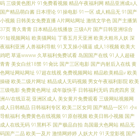
码
三级黄色图片
91免费看视频
精品午夜福利网
精品亚洲成a人
国产精品萌白酱
日本理论
91操电影
91一区
成人精品无
91国产
小视频
日韩美女免费直播
A片网站网址
激情文学色
国产主播第
37页
青久青青
日本精品在线播放
三级A片
国产日韩亚洲综合
91短视频网站
欧美骚网站
丁香五月天亚洲
欧美大粗吊人妖
深
夜福利亚洲
人兽福利导航
91叉叉操小骚逼
成人18视频
欧美大
鸡吧
草逼wwww
久草福利免费试看
岛国国产在线
91人人超碰
青青
美女白丝18禁
91肏比
国产三区电影
国产内射后入在线
黄
色网址网站网址
97超在线视
免费视频网站
精品欧美精品v
欧美
操碰
欧美二级片网址
精品成人无码视频
男女午夜福利影院
欧美
三级电影
免费黄色网址
成年版快手
日韩福利无码
四虎四房
亚
洲AV在线豆花
亚洲区成人
美女黄片免费观看
三级网站视频网
成人日韩精品
日韩福利专区
欧美二区女同
国产精品一区91
小x
导航福利
免费黄色在线视频
91原创视频
欧美日韩小视频
国产
成人在线无码
91黑料不
国产极品自拍
岛国最大色网站
精品无
码国产二品
欧美一及片
激情网婷婷
人妖大片
91天堂影视
国产