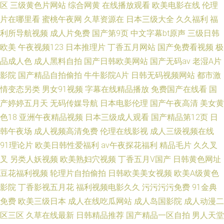
区
三级黄色片网站
综合网黄
在线播放观看
欧美电影在线
伦理
片在哪里看
蜜桃午夜网
久草资源在
日本三级大全
久久福利
福
利所导航视频
成人片免费
国产第9页
中文字幕bt原声
三级日韩
欧美
午夜视频123
日本推理片
丁香五月网站
国产免费看视频
极
品成人色
成人黑料自拍
国产日韩欧美网站
国产无码av
老湿A片
影院
国产精品自拍偷拍
牛牛影院A片
日韩无码视频网站
都市激
情变态另类
男女91视频
字幕在线精品播放
免费国产在线看
国
产婷婷五月天
无码传媒导航
日本电影伦理
国产午夜高清
美女黄
色18
亚洲午夜精品视频
日本三级成人观看
国产精品第12页
日
韩午夜场
成人视频高清免费
伦理在线影视
成人三级视频在线
91理论片
欧美日韩性爱福利
av午夜探花福利
精品毛片
久久叉
叉
另类人妖视频
欧美熟妇穴视频
丁香五月V国产
日韩黄色网址
豆花福利视频
轮理片自拍偷拍
日韩欧美美女视频
欧美A级黄色
影院
丁香影视五月花
福利视频电影久久
污污污污免费
91金典
免费
欧美三级日本
成人在线吃瓜网站
成人岛国影院
成人动漫二
区三区
久草在线最新
日韩精品推荐
国产精品一区自拍
男人天堂