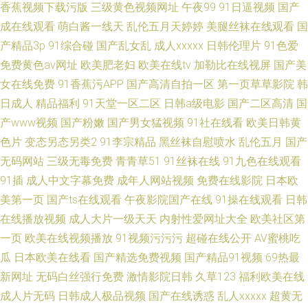
香蕉视频下载污版
三级黄色视频网址
午夜99
91日逼视频
国产
成在线观看
萌白酱一线天
乱伦五月天婷婷
美腿丝袜在线观看
国
产精品3p
91综合碰
国产乱女乱
成人xxxxx
日韩伦理片
91色爱
免费黄色av网址
欧美肥老妇
欧美在线tv
加勒比在线视屏
国产美
女在线免费
91香蕉污APP
国产高清自拍一区
第一页草草影院
韩
日成人
精品福利
91天堂一区二区
日韩a级电影
国产二区高清
国
产www视频
国产粉嫩
国产男女猛视频
91社在线看
欧美日韩黄
色片
变态另态另类2
91李宗精品
黑丝袜自慰喷水
乱伦五月
国产
无码网站
三级无毒免费
青青草51
91丝袜在线
91九色在线观看
91插
成人中文字幕免费
成年人网站视频
免费在线影院
日本欧
美第一页
国产ts在线观看
午夜影院国产在线
91操在线观看
日韩
在线播放视频
成人大片一级天天
内射性爱网址大全
欧美社区第
一页
欧美在线视频播放
91视频污污污
超碰在线公开
AV蜜桃吃
瓜
日本欧美在线看
国产精选免费视频
国产精品91视频
69热最
新网址
无码白丝强行免费
激情影院日韩
久草123
福利欧美在线
成人片无码
日韩成人极品视频
国产在线诱惑
乱人xxxxx
超黄无