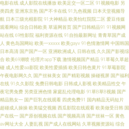
电影在线
成人影院在线播放
欧美足交一区二区
91视频电影
另
类四虎
亚洲东京热
国产不卡在线
91九色视频
日本天堂视频导
丝 91国内高清 自拍自慰视频 无码福利导航 五月天av 人妖干直男 九一福利
航
日本三级光棍影院
91大神精品
欧美怡红院院二区
爱豆传媒
观看网站
综合日韩欧美
草逼网首页
国产日韩精品91
91视频网
社 国产另类人妖网址 东京热AV黑丝袜 成人精品成人导航 www本日黄色
站在线
69性影院
福利资源在线
91自拍最新网址
青青草国产成
91se成人 中文字幕37页 91操碰超碰久久 91av福利 亚州国产精品 日逼日逼
人
黄色岛国网站
欧美一xxxxx
欧美gayv
91色情激情网
中国韩国
日本高清
国产国产一区
亚洲欧洲成人
日韩在线
久久国产影视综
国产 青青艹在线观看 青草91在线视频 欧美久久频道 久艹大香蕉伊人AV 国产
合
欧美69潮喷
伦理片app下载
激情视频国产精品
91草莓久草超
碰
成人性爱aa影院
欧美性爱插插
欧美日韩色黄片
91草莓影院
精品不卡视频 国产精品久久日本 成人福利超清自拍导航 91在线视频免费 97
午夜电影网久久
国产丝袜美女
国产精彩视频
操碰视屏
国产福利
在线
91久久影院
免费日韩电影
日韩成人影视
欧美精品性交
午
资源在线视频 91视频逼网站 91九色呆哥在线 影音先锋AV资源网站 91处女
夜宅男免费
另类亚洲色情
家庭乱伦理电影
91草B草B视频
国产
在线 亚洲先峰资源网 丝瓜视频草莓视频污 人妻在线官网 日韩私拍AV 欧卅综
精品熟女一
国产巨乳在线观看
四虎免费91
国内精品无码短片
超碰成人操操
欧美猛交视频
西瓜影院在线观看
欧美做受日韩
国
合视频 男女av天堂 久久欧美涩涩 91深夜福利在线导航 超踫成人电影
产在线一
国产原创视频在线
国产视频高清
国产丝袜一区
黄色
av网址大全
人妻乱视
国产成人在线网站
久草视频资源站
综合
avapp91看片 91网站免费观看入口 91极品反差九色 91孕妇视频 91在线鲁