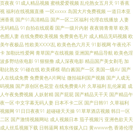
页夜夜
91成人精品视频
蜜桃爱爱视频
乱伦熟女五月天
91香蕉
视
福利在线视频直播
一区xxxxx
岛国大片免费视频
一道日本亚
人妻黑丝观看 成人库社区 日韩老师AV 91传媒 东方AV在线正在进入 先锋最
洲香蕉
国产91高清精品
国产一区二区福利
伦理在线播放
人妻
新资源av在线 黑丝综合网 日韩美女大片 欧亚A片 欧美性爱在线A 久热精品色
无码精品
91自拍在线观看
国产一级片内射
夜夜骑青青草
欧美
色图人妻
在线免费欧美视频
免费黄色毛片
成人精品无码视频
欧
情 九一精品网站 福利影院啪啪啪AV 成人午夜剧场av 91综合视频 91丝袜在
美午夜极品
性欧美ⅩⅩⅩⅩ乱
欧美色色六月天
91影视网
午夜伦不
卡
加勒比性爱网
青草国产在线视频
亚洲国产精品导航
欧美色淫
线 91大神呆哥视频模特 91免费高清视频 91蝌蚪色九色老逼 超踫成人电影
波多野结依电影
91狠狠撸
成人深夜电影
精品国产美女剃毛
加
勒比熟女
91碰在线
欧美裸模
萌白酱国产一区
美国一级AV
国产
深夜福利导航 91起操 久草网精品在线 影音先锋看素人 久久五月91 婷婷五月
人在线成免费
免费黄色A片网址
微拍福利国产视频
国产人成无
码视频
国产原创区色花堂
在线免费黄A片
久草福利
乱伦家庭
成
影院 91国产A wwwcom麻豆色色 狠狠干久久日 三级无码不卡 91传媒在线观
人午夜免费视频
人妖射精
国产屁屁
国产精品天干天
国产精品午
看成人版 大香蕉视频 成全影院热门电视剧 99久热re在线品种 91色女导航 国
夜一区
中文字幕无码人妻
日本不卡二区
国产日韩91
久草福利
视频网
91日日夜夜91
超碰碰天天操
91草草酒店视频
韩日一区
产午夜在线视频 欧美性爱一区二区 玖玖av 国产专区 成人五级片论理 福利AV
二区
国产激情视频网站
成人视频日本
茄子视频污
亚洲色欲天天
成人丝瓜视频下载
日韩逼网
精东传媒入口
黄wwww色
香港伦理
在线观看 成人深夜福利黄色在线 91性免费视频 91页在线视频 91免费视频黑