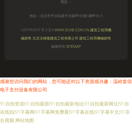
電話：-
地址：北京市平谷區新平北路甲65號3層甲65-5
COPYRIGHT © 2026
WWW.GCXB.COM.CN
建筑工程用機
械銷售
北京沃格隆建筑工程有限公司
建筑工程用機械銷售
版權所有
SITEMAP
感谢您访问我们的网站，您可能还对以下资源感兴趣：温岭套俣
电子支付设备有限公司
91自拍资源|91自拍最新|91自拍最新地址|91自拍最新网址|91自
在线拍|91字幕网|91字幕网免费看|91字幕在线|91字幕中文|91宗
合视频
网站地图