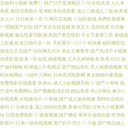
瓜福利小视频
免费91
国产日产亚洲精品
91社在线高清
人人草
香蕉
激情另类图片
亚洲欧美在线观看
成人三级成人三级
欧美老
婷婷社区 日韩深夜肏逼啪啪啪 欧美专区综合 狼友色av 黑料吃瓜AV资源网址
女人bb
日日操第一页
91网豆花视频
91福利剧场
免费影视观看
91视频国产自拍
国产美女在线视频
欧美又大
无码四虎
女同激
东京热色播 韩国伦理片av 韩剧网91tv 国产欧美久久另类精品 成人精品国产
吻视频
极品性爱导航
欧美国产拳交喷奶
中文字幕第三页
超碰成
草莓视频apk污 91伊人网在线 91麻豆果冻传媒国 91后入丝袜翘臀视频 97国
人影视
欧美日韩中文一区
手机看片1204
91色快播
福利撸影院
激情五月天国产
综合网五月天
美女主播青草
国产高清不卡视频
产精品一区二区 99久久一区 av爱福利 91丝袜一区 91高清无码看片 中文无
四虎影视
欧美一区在线
操碰视频
五月天婷婷欧美
欧美大BB
国
产福利啪啪
欧洲成人午夜精品
国产精品美乳
男人操蜜桃视频
无
码第九页 91av导航 亚洲变态欧美另类精品 亚洲国产91线视频 91国产老熟女
码射精网站
18成年人网站
日本高清电影网
男女啪啪午夜视频
免费电影在线观看
亚洲ab
成人少妇视频导航
91国产小青蛙
国
91后入黑丝 91吸奶水网站在线观看 91中文 91色金典 91黄页 69福利导航在
产成年免费网站
国产视频高清在线
精品香蕉
求a片网址
麻豆tv
在线观看
在线撸丝片
91草碰
国产成人激情视频
黑料吃瓜精品
线 性精品区 视频列表国产 一级毛久久 91社区免费在线 91丝腿 91巨乳 91传
偷拍
91大神合集
成人拍拍拍免费
香港伦理剧
日韩大片观看网
媒精品 91九色蝌蚪熟女 91操人视频 91草草人人人 伊人焦久伦理在线 影音
址
日韩免费电影
91羞羞视频
国产网站
青草全福视在线
性导航
影视AV
日本一级在线视频
国产好片浮力
91久操
国产精品成人
先锋中文字幕亚洲 91激情91激情 91网页破解免费版 97护士超碰在线 91熟